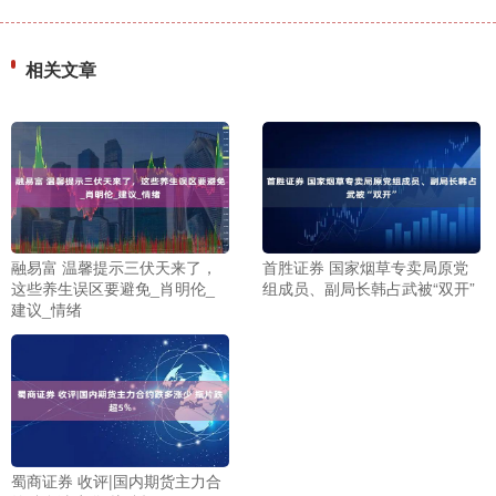
相关文章
融易富 温馨提示三伏天来了，
首胜证券 国家烟草专卖局原党
这些养生误区要避免_肖明伦_
组成员、副局长韩占武被“双开”
建议_情绪
蜀商证券 收评|国内期货主力合