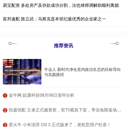
易宝配资 多处房产及存款成功分割，法也律师调解助顺利离婚
富邦速配 陈立武：马斯克是本世纪最优秀的企业家之一
推荐资讯
牛达人 新时代净化党内政治生态的目标导向
与实践路径
​金牛网 皖通科技08月06日涨停分析
1
​恒盛优配 王者正式服更新，双T0紧急下架，李信兔限返场，限时点券登录送_戈娅_策划_活动
2
​星火牛 小米澎湃 OS 3 正式版来了，老机型用户狂喜！
3