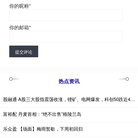
你的昵称
*
你的邮箱
*
提交评论
热点资讯
股融通 A股三大股指震荡收涨，锂矿、电网爆发，科创50跌近4%，半导体产业链齐跌，恒指涨超1%，科网股普涨
富裕配 丹麦首相：“绝不出售”格陵兰岛
乐众盈 【场面】梅雨暂歇，下周初回归