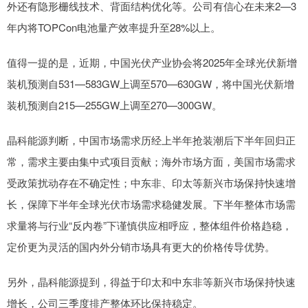
外还有隐形栅线技术、背面结构优化等。公司有信心在未来2—3
年内将TOPCon电池量产效率提升至28%以上。
值得一提的是，近期，中国光伏产业协会将2025年全球光伏新增
装机预测自531—583GW上调至570—630GW，将中国光伏新增
装机预测自215—255GW上调至270—300GW。
晶科能源判断，中国市场需求历经上半年抢装潮后下半年回归正
常，需求主要由集中式项目贡献；海外市场方面，美国市场需求
受政策扰动存在不确定性；中东非、印太等新兴市场保持快速增
长，保障下半年全球光伏市场需求稳健发展。下半年整体市场需
求量将与行业“反内卷”下谨慎供应相呼应，整体组件价格趋稳，
定价更为灵活的国内外分销市场具有更大的价格传导优势。
另外，晶科能源提到，得益于印太和中东非等新兴市场保持快速
增长，公司三季度排产整体环比保持稳定。