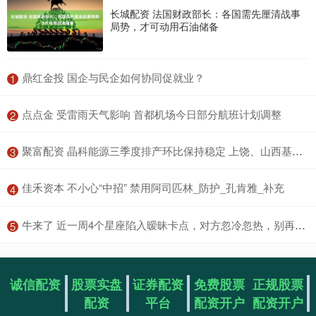
长城配资 法国财政部长：各国需先厘清战事
局势，才可动用石油储备
​鼎红金投 国企与民企如何协同促就业？
1
​点点金 受雷雨天气影响 首都机场今日部分航班计划调整
2
​聚富配资 晶科能源三季度排产环比保持稳定 上饶、山西基地共两个车间已完成技术升级改造
3
​佳禾资本 不小心“中招” 禁用阿司匹林_防护_孔肯雅_补充
4
​牛来了 近一周4个星座陷入暧昧卡点，对方忽冷忽热，别再自我感动了！
5
诚信配资
股票实盘
证券配资
免费股票
正规股票
配资
平台
配资开户
配资开户