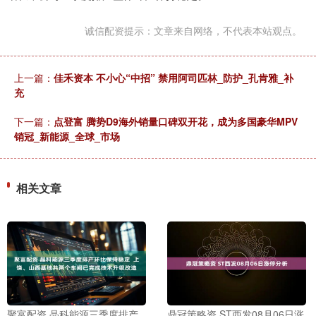
诚信配资提示：文章来自网络，不代表本站观点。
上一篇：
佳禾资本 不小心“中招” 禁用阿司匹林_防护_孔肯雅_补
充
下一篇：
点登富 腾势D9海外销量口碑双开花，成为多国豪华MPV
销冠_新能源_全球_市场
相关文章
聚富配资 晶科能源三季度排产
鼎冠策略资 ST西发08月06日涨