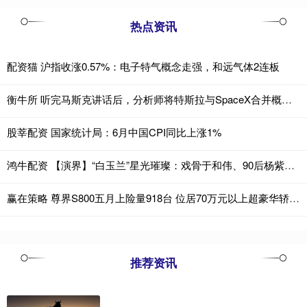
热点资讯
配资猫 沪指收涨0.57%：电子特气概念走强，和远气体2连板
衡牛所 听完马斯克讲话后，分析师将特斯拉与SpaceX合并概率上调至90%
股莘配资 国家统计局：6月中国CPI同比上涨1%
鸿牛配资 【演界】“白玉兰”星光璀璨：戏骨于和伟、90后杨紫斩获殊荣
赢在策略 尊界S800五月上险量918台 位居70万元以上超豪华轿车销冠
推荐资讯