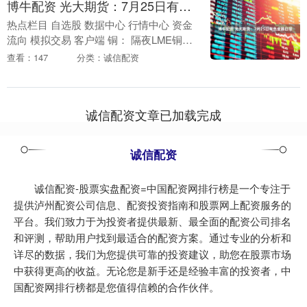
博牛配资 光大期货：7月25日有色金属日报
热点栏目 自选股 数据中心 行情中心 资金
流向 模拟交易 客户端 铜： 隔夜LME铜下
跌0.8%至9854.5美元/吨；SHFE铜下跌
查看：147
分类：诚信配资
0.69%至79290元/....
诚信配资文章已加载完成
诚信配资
诚信配资-股票实盘配资=中国配资网排行榜是一个专注于
提供泸州配资公司信息、配资投资指南和股票网上配资服务的
平台。我们致力于为投资者提供最新、最全面的配资公司排名
和评测，帮助用户找到最适合的配资方案。通过专业的分析和
详尽的数据，我们为您提供可靠的投资建议，助您在股票市场
中获得更高的收益。无论您是新手还是经验丰富的投资者，中
国配资网排行榜都是您值得信赖的合作伙伴。