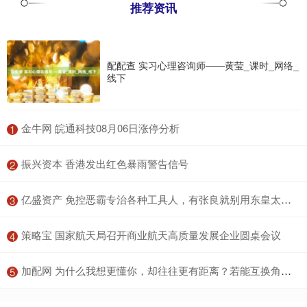
推荐资讯
配配查 实习心理咨询师——黄莹_课时_网络_
线下
​金牛网 皖通科技08月06日涨停分析
1
​振兴资本 香港发出红色暴雨警告信号
2
​亿盛资产 免控恶霸专治各种工具人，有张良就别用东皇太一_控制_阵容_戈娅
3
​策略宝 国家航天局召开商业航天高质量发展企业圆桌会议
4
​加配网 为什么我想更懂你，却往往更有距离？若能互换角色，或能洞见真相_误会_换位_误解
5