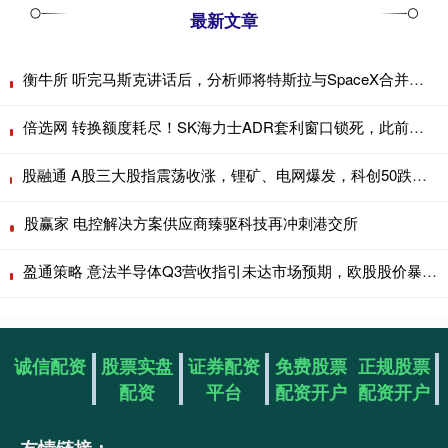
最新文章
衡牛所 听完马斯克讲话后，分析师将特斯拉与SpaceX合并概率上调至90%
倍选网 转换额度耗尽！SK海力士ADR套利窗口锁死，此前价差一度高达51%
股融通 A股三大股指震荡收涨，锂矿、电网爆发，科创50跌近4%，半导体产业链齐跌，恒指涨超1%，科网股普涨
股赢家 电控解决方案供应商臻驱科技再冲刺港交所
盈通策略 意法半导体Q3营收指引未达市场预期，欧股股价暴跌17%｜财报见闻
诚信配资
股票实盘
证券配资
免费股票
正规股票
配资
平台
配资开户
配资开户
友情链接：