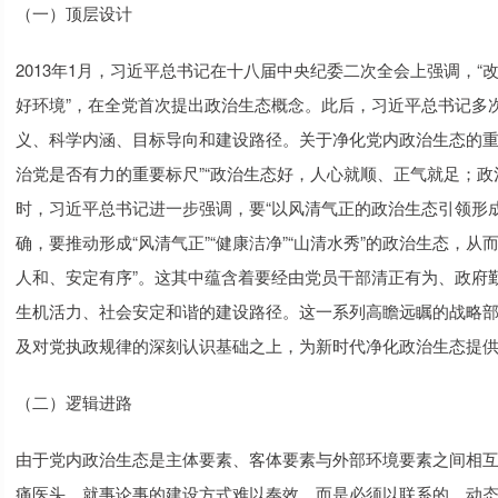
（一）顶层设计
2013年1月，习近平总书记在十八届中央纪委二次全会上强调，
好环境”，在全党首次提出政治生态概念。此后，习近平总书记多次
义、科学内涵、目标导向和建设路径。关于净化党内政治生态的重
治党是否有力的重要标尺”“政治生态好，人心就顺、正气就足；政
时，习近平总书记进一步强调，要“以风清气正的政治生态引领形
确，要推动形成“风清气正”“健康洁净”“山清水秀”的政治生态，从
人和、安定有序”。这其中蕴含着要经由党员干部清正有为、政府
生机活力、社会安定和谐的建设路径。这一系列高瞻远瞩的战略
及对党执政规律的深刻认识基础之上，为新时代净化政治生态提
（二）逻辑进路
由于党内政治生态是主体要素、客体要素与外部环境要素之间相
痛医头、就事论事的建设方式难以奏效，而是必须以联系的、动