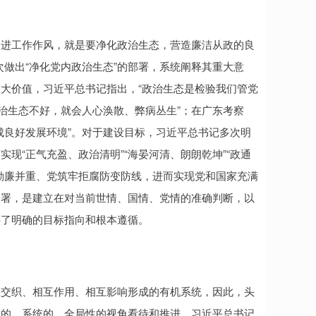
“改进工作作风，就是要净化政治生态，营造廉洁从政的良
做出“净化党内政治生态”的部署，系统阐释其重大意
大价值，习近平总书记指出，“政治生态是检验我们管党
治生态不好，就会人心涣散、弊病丛生”；在广东考察
成良好发展环境”。对于建设目标，习近平总书记多次明
而实现“正气充盈、政治清明”“海晏河清、朗朗乾坤”“政通
勤廉并重、党筑牢拒腐防变防线，进而实现党和国家充满
部署，是建立在对当前世情、国情、党情的准确判断，以
供了明确的目标指向和根本遵循。
互交织、相互作用、相互影响形成的有机系统，因此，头
态的、系统的、全局性的视角看待和推进。习近平总书记