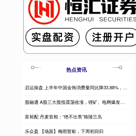
热点资讯
启运操盘 上半年中国金饰消费量同比降33.88%，金条及金币消费量同比增28.42%
股融通 A股三大股指震荡收涨，锂矿、电网爆发，科创50跌近4%，半导体产业链齐跌，恒指涨超1%，科网股普涨
富裕配 丹麦首相：“绝不出售”格陵兰岛
乐众盈 【场面】梅雨暂歇，下周初回归