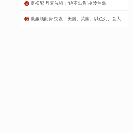
​富裕配 丹麦首相：“绝不出售”格陵兰岛
4
​赢赢顺配资 突发！美国、英国、以色列、意大利、澳大利亚等多国爆发大规模抗议，中方向伊朗提供20万美元援助
5