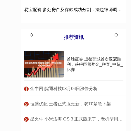
易宝配资 多处房产及存款成功分割，法也律师调解助顺利离婚
推荐资讯
首胜证券 成都蓉城首次亚冠胜
利，获得巨额奖金_联赛_中超_
比赛
​金牛网 皖通科技08月06日涨停分析
1
​恒盛优配 王者正式服更新，双T0紧急下架，李信兔限返场，限时点券登录送_戈娅_策划_活动
2
​星火牛 小米澎湃 OS 3 正式版来了，老机型用户狂喜！
3