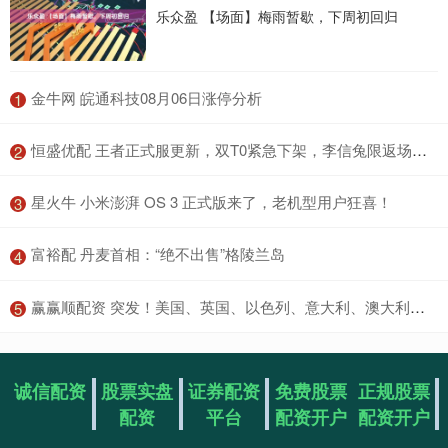
乐众盈 【场面】梅雨暂歇，下周初回归
​金牛网 皖通科技08月06日涨停分析
1
​恒盛优配 王者正式服更新，双T0紧急下架，李信兔限返场，限时点券登录送_戈娅_策划_活动
2
​星火牛 小米澎湃 OS 3 正式版来了，老机型用户狂喜！
3
​富裕配 丹麦首相：“绝不出售”格陵兰岛
4
​赢赢顺配资 突发！美国、英国、以色列、意大利、澳大利亚等多国爆发大规模抗议，中方向伊朗提供20万美元援助
5
诚信配资
股票实盘
证券配资
免费股票
正规股票
配资
平台
配资开户
配资开户