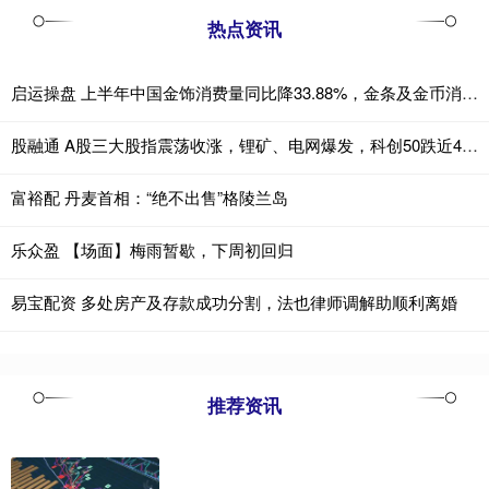
热点资讯
启运操盘 上半年中国金饰消费量同比降33.88%，金条及金币消费量同比增28.42%
股融通 A股三大股指震荡收涨，锂矿、电网爆发，科创50跌近4%，半导体产业链齐跌，恒指涨超1%，科网股普涨
富裕配 丹麦首相：“绝不出售”格陵兰岛
乐众盈 【场面】梅雨暂歇，下周初回归
易宝配资 多处房产及存款成功分割，法也律师调解助顺利离婚
推荐资讯