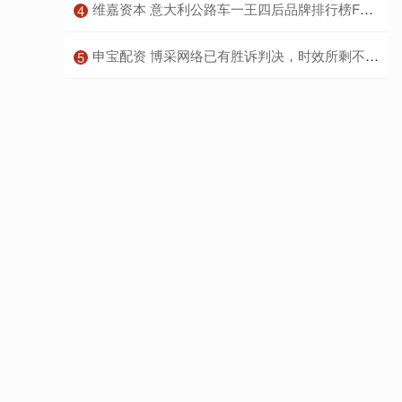
​维嘉资本 意大利公路车一王四后品牌排行榜FRW福伦王世界顶级自行车第一_制造_全球
4
​申宝配资 博采网络已有胜诉判决，时效所剩不多！
5