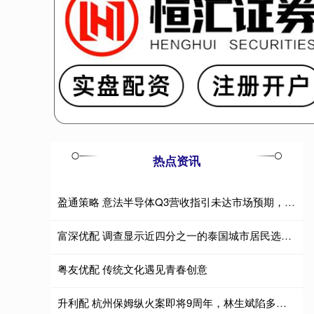
热点资讯
盈通策略 意法半导体Q3营收指引未达市场预期，欧股股价暴跌17%｜财报见闻
富深优配 调查显示近四分之一的泰国城市居民选择独居
粤友优配 传统文化遇见青春创意
升利配 杭州保姆纵火案即将9周年，林生斌陷多重热议，很多问题仍无定论