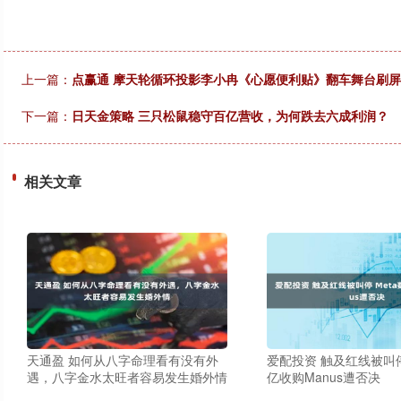
上一篇：
点赢通 摩天轮循环投影李小冉《心愿便利贴》翻车舞台刷
下一篇：
日天金策略 三只松鼠稳守百亿营收，为何跌去六成利润？
相关文章
天通盈 如何从八字命理看有没有外
爱配投资 触及红线被叫停
遇，八字金水太旺者容易发生婚外情
亿收购Manus遭否决