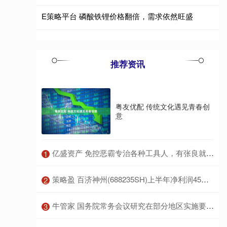
E策略平台 磷酸铁锂价格翻倍，需求依然旺盛
推荐资讯
粤友优配 传统文化遇见青春创
意
​亿盛资产 免控恶霸专治各种工具人，有张良就别用东皇太一_控制_阵容_戈娅
1
​策略盈 百济神州(688235SH)上半年净利润45亿元 同比扭亏
2
​牛管家 国务院常务会议研究在部分地区实施要素市场化配置改革试点 增强资本要素服务实体经济能力
3