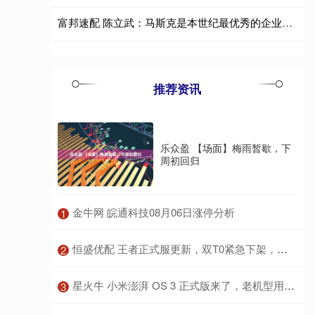
富邦速配 陈立武：马斯克是本世纪最优秀的企业家之一
推荐资讯
乐众盈 【场面】梅雨暂歇，下
周初回归
​金牛网 皖通科技08月06日涨停分析
1
​恒盛优配 王者正式服更新，双T0紧急下架，李信兔限返场，限时点券登录送_戈娅_策划_活动
2
​星火牛 小米澎湃 OS 3 正式版来了，老机型用户狂喜！
3