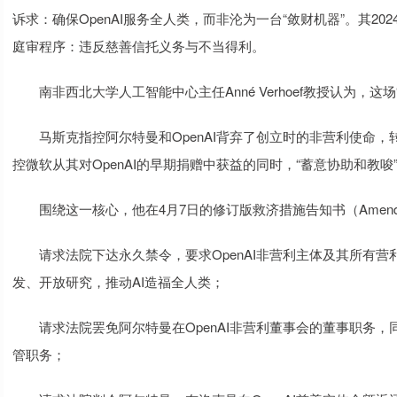
诉求：确保OpenAI服务全人类，而非沦为一台“敛财机器”。其20
庭审程序：违反慈善信托义务与不当得利。
南非西北大学人工智能中心主任Anné Verhoef教授认为，这
马斯克指控阿尔特曼和OpenAI背弃了创立时的非营利使命，转
控微软从其对OpenAI的早期捐赠中获益的同时，“蓄意协助和教唆”O
围绕这一核心，他在4月7日的修订版救济措施告知书（Amended No
请求法院下达永久禁令，要求OpenAI非营利主体及其所有营
发、开放研究，推动AI造福全人类；
请求法院罢免阿尔特曼在OpenAI非营利董事会的董事职务，同
管职务；