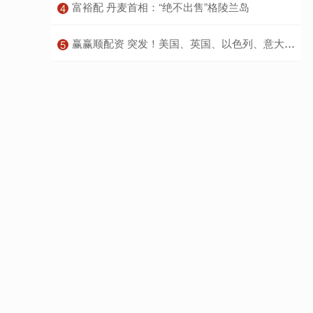
​富裕配 丹麦首相：“绝不出售”格陵兰岛
4
​赢赢顺配资 突发！美国、英国、以色列、意大利、澳大利亚等多国爆发大规模抗议，中方向伊朗提供20万美元援助
5