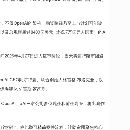
，不仅OpenAI的架构、融资路径乃至上市计划可能被
总规模超过8400亿美元（约5.7万亿元人民币）的A
026年4月27日进入庭审阶段，当天将进行陪审团遴
nAI CEO阿尔特曼、联合创始人格雷格·布洛克曼，以
伊冯娜·冈萨雷斯·罗杰斯。
enAI、xAI三家公司多位现任和前任高管，将出庭作
诈指控，称此举可精简案件流程，让陪审团聚焦核心