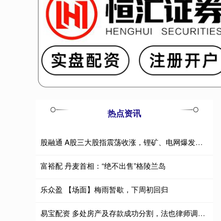
热点资讯
股融通 A股三大股指震荡收涨，锂矿、电网爆发，科创50跌近4%，半导体产业链齐跌，恒指涨超1%，科网股普涨
富裕配 丹麦首相：“绝不出售”格陵兰岛
乐众盈 【场面】梅雨暂歇，下周初回归
易宝配资 多处房产及存款成功分割，法也律师调解助顺利离婚