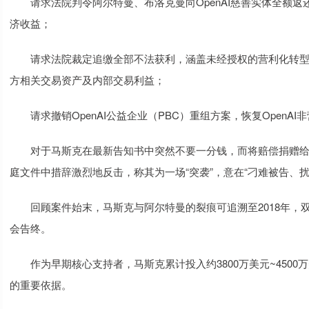
请求法院判令阿尔特曼、布洛克曼向OpenAI慈善实体全额返还
济收益；
请求法院裁定追缴全部不法获利，涵盖未经授权的营利化转型
方相关交易资产及内部交易利益；
请求撤销OpenAI公益企业（PBC）重组方案，恢复OpenA
对于马斯克在最新告知书中突然不要一分钱，而将赔偿捐赠给Open
庭文件中措辞激烈地反击，称其为一场“突袭”，意在“刁难被告、
回顾案件始末，马斯克与阿尔特曼的裂痕可追溯至2018年，双方
会告终。
作为早期核心支持者，马斯克累计投入约3800万美元~4500万
的重要依据。