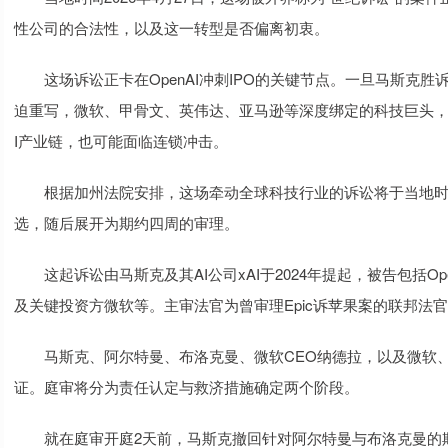
性公司的合法性，以及这一转型是否偏离初衷。
这场诉讼正卡在OpenAI冲刺IPO的关键节点。一旦马斯克胜诉
迫重写，微软、甲骨文、英伟达、亚马逊等深度绑定的科技巨头，以及
I产业链，也可能面临连锁冲击。
根据加州法院安排，这场牵动全球科技行业的诉讼将于当地时间2
选，随后展开为期约四周的审理。
这起诉讼由马斯克及其AI公司xAI于2024年提起，被告包括Ope
及关键投资方微软等。主审法官为曾审理Epic诉苹果案的联邦法官
马斯克、阿尔特曼、布洛克曼、微软CEO纳德拉，以及微软、Op
证。庭审将分为责任认定与救济措施确定两个阶段。
就在庭审开庭2天前，马斯克撤回针对阿尔特曼与布洛克曼的欺